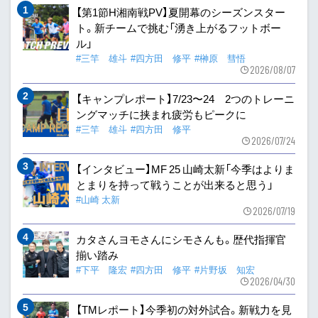
【第1節H湘南戦PV】夏開幕のシーズンスター
ト。新チームで挑む「湧き上がるフットボー
ル」
#三竿 雄斗
#四方田 修平
#榊原 彗悟
2026/08/07
【キャンプレポート】7/23〜24 2つのトレーニ
ングマッチに挟まれ疲労もピークに
#三竿 雄斗
#四方田 修平
2026/07/24
【インタビュー】MF 25 山崎太新「今季はよりま
とまりを持って戦うことが出来ると思う」
#山崎 太新
2026/07/19
カタさんヨモさんにシモさんも。歴代指揮官
揃い踏み
#下平 隆宏
#四方田 修平
#片野坂 知宏
2026/04/30
【TMレポート】今季初の対外試合。新戦力を見