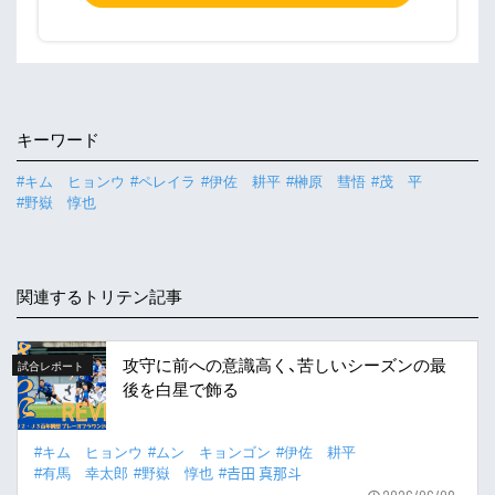
キーワード
#キム ヒョンウ
#ペレイラ
#伊佐 耕平
#榊原 彗悟
#茂 平
#野嶽 惇也
関連するトリテン記事
攻守に前への意識高く、苦しいシーズンの最
試合レポート
後を白星で飾る
#キム ヒョンウ
#ムン キョンゴン
#伊佐 耕平
#有馬 幸太郎
#野嶽 惇也
#𠮷田 真那斗