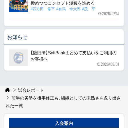
極めつつコンセプト浸透を進める
#四方田 修平
#有馬 幸太郎
#茂 平
2026/07/13
お知らせ
【復旧済】SoftBankまとめて支払いをご利用の
お客様へ
2026/08/01
試合レポート
前半の劣勢を後半修正も、組織としての未熟さを炙り出さ
れた一戦
入会案内