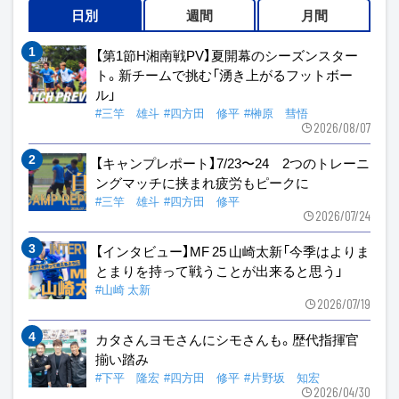
日別
週間
月間
【第1節H湘南戦PV】夏開幕のシーズンスター
ト。新チームで挑む「湧き上がるフットボー
ル」
#三竿 雄斗
#四方田 修平
#榊原 彗悟
2026/08/07
【キャンプレポート】7/23〜24 2つのトレーニ
ングマッチに挟まれ疲労もピークに
#三竿 雄斗
#四方田 修平
2026/07/24
【インタビュー】MF 25 山崎太新「今季はよりま
とまりを持って戦うことが出来ると思う」
#山崎 太新
2026/07/19
カタさんヨモさんにシモさんも。歴代指揮官
揃い踏み
#下平 隆宏
#四方田 修平
#片野坂 知宏
2026/04/30