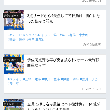
2026/06/08
3点リードから4失点して逆転負け。明白にな
試合レポート
った強みと弱点
#キム ヒョンウ
#ペレイラ
#三竿 雄斗
#有馬 幸太郎
#野嶽 惇也
#𠮷田 真那斗
2026/05/31
伊佐同点弾も再び突き放され、ホーム最終戦
試合レポート
白星ならず
#ペレイラ
#三竿 雄斗
#中川 寛斗
#伊佐 耕平
#宮川 歩己
#茂 平
2026/05/18
全員で押し込み最後はパト復活弾。一体感が
試合レポート
もたらした4戦ぶりの白星