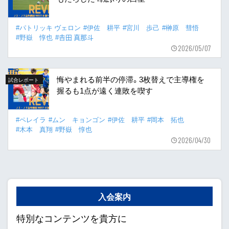
#パトリッキ ヴェロン
#伊佐 耕平
#宮川 歩己
#榊原 彗悟
#野嶽 惇也
#𠮷田 真那斗
2026/05/07
悔やまれる前半の停滞。3枚替えで主導権を
試合レポート
握るも1点が遠く連敗を喫す
#ペレイラ
#ムン キョンゴン
#伊佐 耕平
#岡本 拓也
#木本 真翔
#野嶽 惇也
2026/04/30
入会案内
特別なコンテンツを貴方に