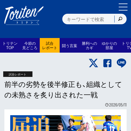
トリテン
今節の
試合
勝利への
ゆかりの
トリ
闘う言葉
TOP
見どころ
レポート
カギ
部屋
T
試合レポート
前半の劣勢を後半修正も、組織として
の未熟さを炙り出された一戦
2026/05/11