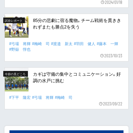
2024/01/18
85分の悲劇に宿る魔物。チーム戦術を貫きき
試合レポート
れずまたも勝点2を失う
#弓場 将輝
#梅崎 司
#渡邉 新太
#羽田 健人
#藤本 一輝
#野嶽 惇也
2023/10/23
カギは守備の集中とコミュニケーション。好
今節の見どころ
調の水戸に挑む
#下平 隆宏
#弓場 将輝
#梅崎 司
2023/09/22