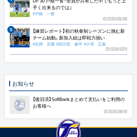
DF 30 戸根一誓「全員が共有した中でもっと上
手く出来るのでは」
#戸根 一誓
2026/06/08
【練習レポート】初の秋春制シーズンに挑む新
チーム始動。新加入組は即戦力揃い
#吉岡 宗重
#四方田 修平
#小澤 正風
2026/07/11
お知らせ
【復旧済】SoftBankまとめて支払いをご利用の
お客様へ
2026/08/01