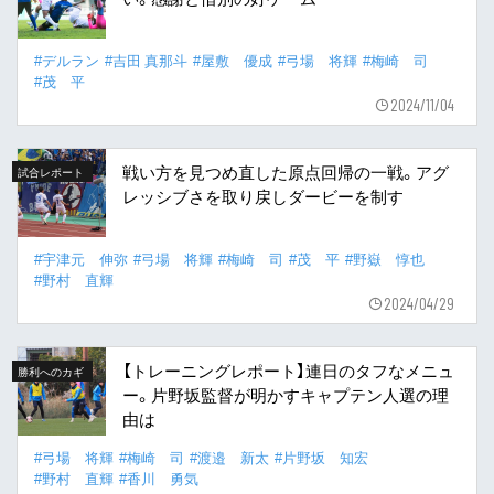
#デルラン
#吉田 真那斗
#屋敷 優成
#弓場 将輝
#梅崎 司
#茂 平
2024/11/04
戦い方を見つめ直した原点回帰の一戦。アグ
試合レポート
レッシブさを取り戻しダービーを制す
#宇津元 伸弥
#弓場 将輝
#梅崎 司
#茂 平
#野嶽 惇也
#野村 直輝
2024/04/29
【トレーニングレポート】連日のタフなメニュ
勝利へのカギ
ー。片野坂監督が明かすキャプテン人選の理
由は
#弓場 将輝
#梅崎 司
#渡邉 新太
#片野坂 知宏
#野村 直輝
#香川 勇気