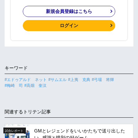
新規会員登録はこちら
ログイン
キーワード
#エドゥアルド ネット
#サムエル
#上夷 克典
#弓場 将輝
#梅崎 司
#高畑 奎汰
関連するトリテン記事
GMとレジェンドをいいかたちで送り出した
試合レポート
い。感謝と惜別の好ゲーム