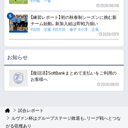
#戸根 一誓
2026/06/08
【練習レポート】初の秋春制シーズンに挑む新
チーム始動。新加入組は即戦力揃い
#吉岡 宗重
#四方田 修平
#小澤 正風
2026/07/11
お知らせ
【復旧済】SoftBankまとめて支払いをご利用の
お客様へ
2026/08/01
試合レポート
ルヴァン杯はグループステージ敗退も、リーグ戦へとつな
がる収穫あり