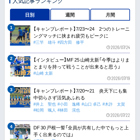
人気記事ランキング
日別
週間
月間
【キャンプレポート】7/23〜24 2つのトレーニ
ングマッチに挟まれ疲労もピークに
#三竿 雄斗
#四方田 修平
2026/07/24
【インタビュー】MF 25 山崎太新「今季はよりま
とまりを持って戦うことが出来ると思う」
#山崎 太新
2026/07/19
【キャンプレポート】7/20〜21 炎天下にも集
中切らさず活気あふれる
#井上 聖也
#小田 逸稀
#山口 卓己
#木許 太賀
#松岡 颯人
#林田 滉也
2026/07/22
DF 30 戸根一誓「全員が共有した中でもっと上
手く出来るのでは」