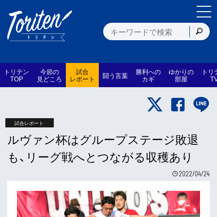
トリテン
今節の
試合
勝利への
ゆかりの
トリ
闘う言葉
TOP
見どころ
レポート
カギ
部屋
T
試合レポート
ルヴァン杯はグループステージ敗退
も、リーグ戦へとつながる収穫あり
2022/04/24