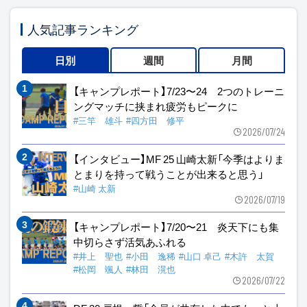
人気記事ランキング
日別
週間
月間
【キャンプレポート】7/23〜24 2つのトレーニ
ングマッチに挟まれ疲労もピークに
#三竿 雄斗
#四方田 修平
2026/07/24
【インタビュー】MF 25 山崎太新「今季はよりま
とまりを持って戦うことが出来ると思う」
#山崎 太新
2026/07/19
【キャンプレポート】7/20〜21 炎天下にも集
中切らさず活気あふれる
#井上 聖也
#小田 逸稀
#山口 卓己
#木許 太賀
#松岡 颯人
#林田 滉也
2026/07/22