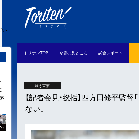
てい
トリテン
TOP
今節の
見どころ
試合
レポート
ラ
闘う言葉
で
【記者会見・総括】四方田修平監
盛
ない」