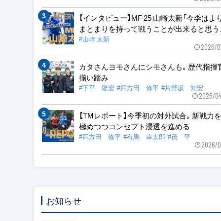
【インタビュー】MF 25 山崎太新「今季はよ
まとまりを持って戦うことが出来ると思う
#山崎 太新
2026/0
カタさんヨモさんにシモさんも。歴代指揮
揃い踏み
#下平 隆宏
#四方田 修平
#片野坂 知宏
2026/04
【TMレポート】今季初の対外試合。新戦力
極めつつコンセプト浸透を進める
#四方田 修平
#有馬 幸太郎
#茂 平
2026/0
お知らせ