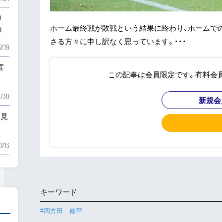
り
ホーム最終戦が敗戦という結果に終わり、ホームで
」
さる方々に申し訳なく思っています。・・・
7/19
官
この記事は会員限定です。有料会
/30
新規会
を見
7/13
キーワード
#四方田 修平