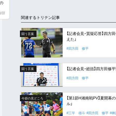
用の
8/01
関連するトリテン記事
【記者会見・質疑応答】四方
闘う言葉
えた」
#四方田 修平
【記者会見・総括】四方田修
闘う言葉
#四方田 修平
【第1節H湘南戦PV】夏開
今節の見どころ
ル」
#三竿 雄斗
#四方田 修平
#榊