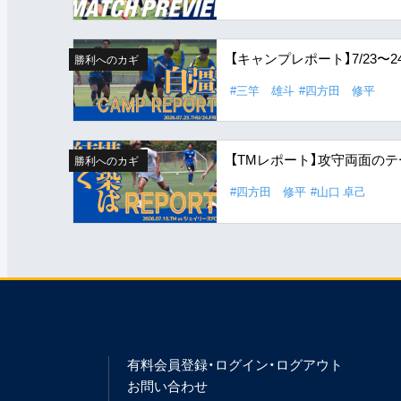
【キャンプレポート】7/23
勝利へのカギ
#三竿 雄斗
#四方田 修平
【TMレポート】攻守両面の
勝利へのカギ
#四方田 修平
#山口 卓己
有料会員登録・ログイン・ログアウト
お問い合わせ