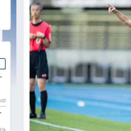
ー
ー
/07
ー
7/24