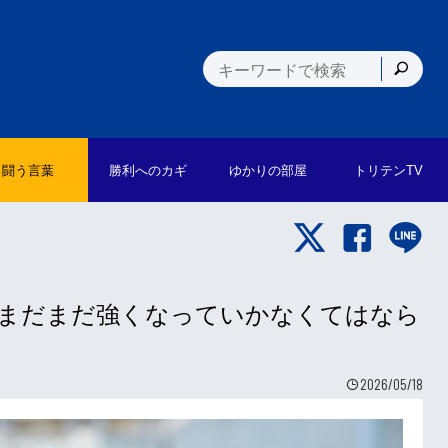
闘う言葉
勝利への
カギ
ゆかりの
部屋
トリテン
TV
督「まだまだ強くなっていかなくてはなら
2026/05/18