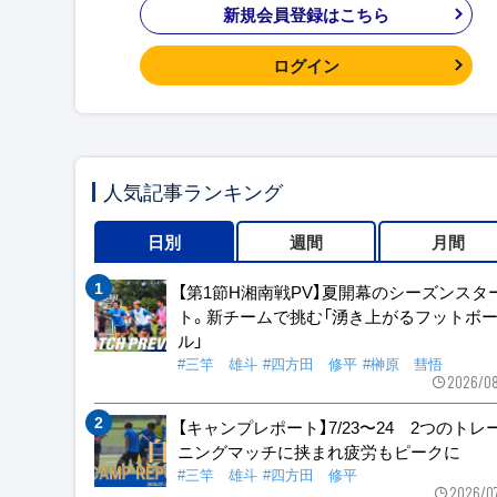
新規会員登録はこちら
ログイン
人気記事ランキング
日別
週間
月間
【第1節H湘南戦PV】夏開幕のシーズンスタ
ト。新チームで挑む「湧き上がるフットボ
ル」
#三竿 雄斗
#四方田 修平
#榊原 彗悟
2026/08
【キャンプレポート】7/23〜24 2つのトレ
ニングマッチに挟まれ疲労もピークに
#三竿 雄斗
#四方田 修平
2026/0