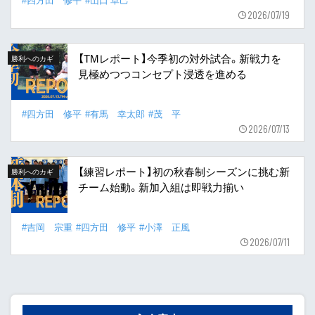
2026/07/19
【TMレポート】今季初の対外試合。新戦力を
勝利へのカギ
見極めつつコンセプト浸透を進める
#四方田 修平
#有馬 幸太郎
#茂 平
2026/07/13
【練習レポート】初の秋春制シーズンに挑む新
勝利へのカギ
チーム始動。新加入組は即戦力揃い
#吉岡 宗重
#四方田 修平
#小澤 正風
2026/07/11