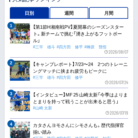
日別
週間
月間
【第1節H湘南戦PV】夏開幕のシーズンスター
ト。新チームで挑む「湧き上がるフットボー
ル」
#三竿 雄斗
#四方田 修平
#榊原 彗悟
2026/08/07
【キャンプレポート】7/23〜24 2つのトレーニ
ングマッチに挟まれ疲労もピークに
#三竿 雄斗
#四方田 修平
2026/07/24
【インタビュー】MF 25 山崎太新「今季はよりま
とまりを持って戦うことが出来ると思う」
#山崎 太新
2026/07/19
カタさんヨモさんにシモさんも。歴代指揮官
揃い踏み