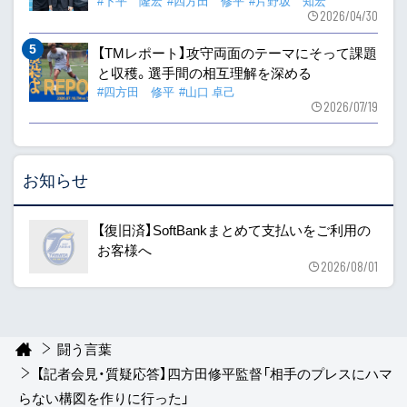
#下平 隆宏
#四方田 修平
#片野坂 知宏
2026/04/30
【TMレポート】攻守両面のテーマにそって課題
と収穫。選手間の相互理解を深める
#四方田 修平
#山口 卓己
2026/07/19
お知らせ
【復旧済】SoftBankまとめて支払いをご利用の
お客様へ
2026/08/01
闘う言葉
【記者会見・質疑応答】四方田修平監督「相手のプレスにハマ
らない構図を作りに行った」