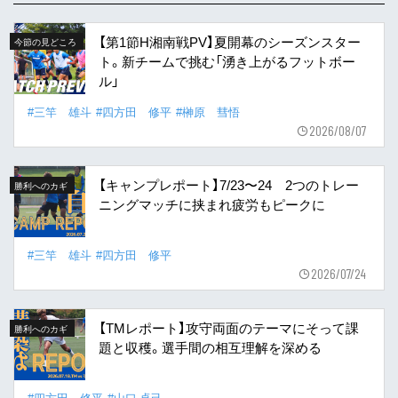
【第1節H湘南戦PV】夏開幕のシーズンスター
今節の見どころ
ト。新チームで挑む「湧き上がるフットボー
ル」
#三竿 雄斗
#四方田 修平
#榊原 彗悟
2026/08/07
【キャンプレポート】7/23〜24 2つのトレー
勝利へのカギ
ニングマッチに挟まれ疲労もピークに
#三竿 雄斗
#四方田 修平
2026/07/24
【TMレポート】攻守両面のテーマにそって課
勝利へのカギ
題と収穫。選手間の相互理解を深める
#四方田 修平
#山口 卓己