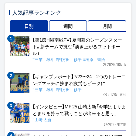
人気記事ランキング
日別
週間
月間
【第1節H湘南戦PV】夏開幕のシーズンスター
ト。新チームで挑む「湧き上がるフットボー
ル」
#三竿 雄斗
#四方田 修平
#榊原 彗悟
2026/08/07
【キャンプレポート】7/23〜24 2つのトレーニ
ングマッチに挟まれ疲労もピークに
#三竿 雄斗
#四方田 修平
2026/07/24
【インタビュー】MF 25 山崎太新「今季はよりま
とまりを持って戦うことが出来ると思う」
#山崎 太新
2026/07/19