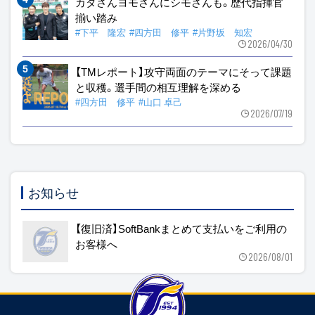
カタさんヨモさんにシモさんも。歴代指揮官
揃い踏み
#下平 隆宏
#四方田 修平
#片野坂 知宏
2026/04/30
【TMレポート】攻守両面のテーマにそって課題
と収穫。選手間の相互理解を深める
#四方田 修平
#山口 卓己
2026/07/19
お知らせ
【復旧済】SoftBankまとめて支払いをご利用の
お客様へ
2026/08/01