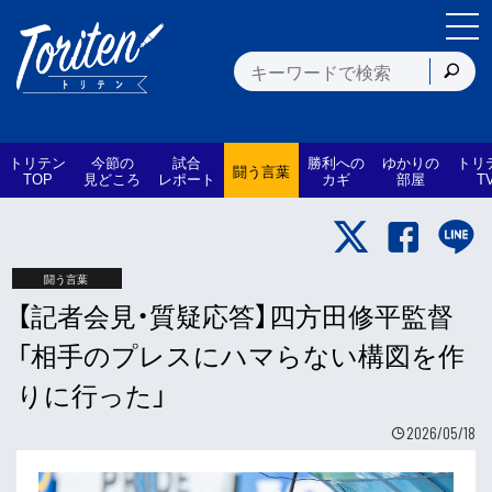
トリテン
今節の
試合
勝利への
ゆかりの
トリ
闘う言葉
TOP
見どころ
レポート
カギ
部屋
T
闘う言葉
【記者会見・質疑応答】四方田修平監督
「相手のプレスにハマらない構図を作
りに行った」
2026/05/18