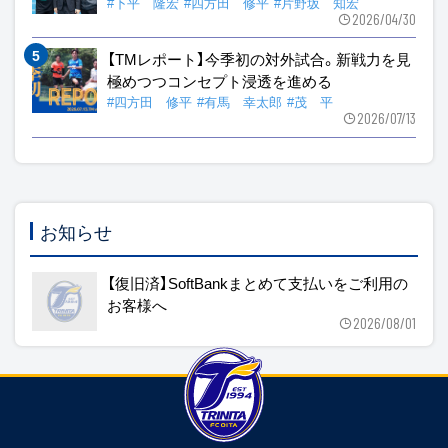
#下平 隆宏
#四方田 修平
#片野坂 知宏
2026/04/30
【TMレポート】今季初の対外試合。新戦力を見
極めつつコンセプト浸透を進める
#四方田 修平
#有馬 幸太郎
#茂 平
2026/07/13
お知らせ
【復旧済】SoftBankまとめて支払いをご利用の
お客様へ
2026/08/01