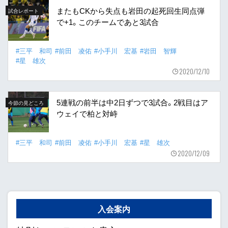
またもCKから失点も岩田の起死回生同点弾
試合レポート
で+1。このチームであと3試合
#三平 和司
#前田 凌佑
#小手川 宏基
#岩田 智輝
#星 雄次
2020/12/10
5連戦の前半は中2日ずつで3試合。2戦目はア
今節の見どころ
ウェイで柏と対峙
#三平 和司
#前田 凌佑
#小手川 宏基
#星 雄次
2020/12/09
入会案内