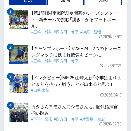
【第1節H湘南戦PV】夏開幕のシーズンスター
ト。新チームで挑む「湧き上がるフットボー
ル」
#三竿 雄斗
#四方田 修平
#榊原 彗悟
2026/08/07
【キャンプレポート】7/23〜24 2つのトレーニ
ングマッチに挟まれ疲労もピークに
#三竿 雄斗
#四方田 修平
2026/07/24
【インタビュー】MF 25 山崎太新「今季はよりま
とまりを持って戦うことが出来ると思う」
#山崎 太新
2026/07/19
カタさんヨモさんにシモさんも。歴代指揮官
揃い踏み
#下平 隆宏
#四方田 修平
#片野坂 知宏
2026/04/30