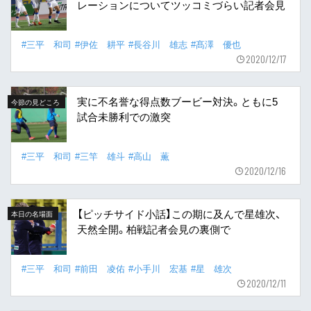
レーションについてツッコミづらい記者会見
#三平 和司
#伊佐 耕平
#長谷川 雄志
#髙澤 優也
2020/12/17
実に不名誉な得点数ブービー対決。ともに5
今節の見どころ
試合未勝利での激突
#三平 和司
#三竿 雄斗
#高山 薫
2020/12/16
【ピッチサイド小話】この期に及んで星雄次、
本日の名場面
天然全開。柏戦記者会見の裏側で
#三平 和司
#前田 凌佑
#小手川 宏基
#星 雄次
2020/12/11