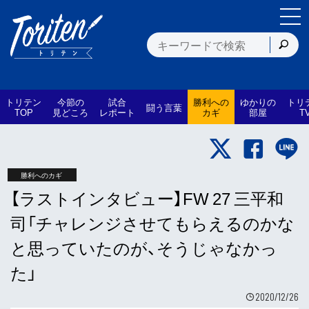
トリテン
今節の
試合
勝利への
ゆかりの
トリ
闘う言葉
TOP
見どころ
レポート
カギ
部屋
T
勝利へのカギ
【ラストインタビュー】FW 27 三平和
司「チャレンジさせてもらえるのかな
と思っていたのが、そうじゃなかっ
た」
2020/12/26