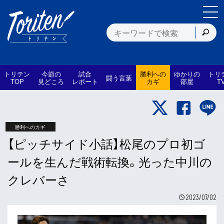
トリテン
今節の
試合
勝利への
ゆかりの
トリ
闘う言葉
TOP
見どころ
レポート
カギ
部屋
T
勝利へのカギ
【ピッチサイド小話】松尾のプロ初ゴ
ールを生んだ戦術転換。光った中川の
クレバーさ
2023/07/02