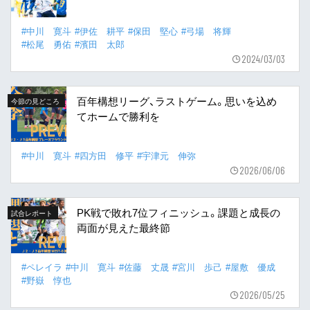
#中川 寛斗
#伊佐 耕平
#保田 堅心
#弓場 将輝
#松尾 勇佑
#濱田 太郎
2024/03/03
百年構想リーグ、ラストゲーム。思いを込め
今節の見どころ
てホームで勝利を
#中川 寛斗
#四方田 修平
#宇津元 伸弥
2026/06/06
PK戦で敗れ7位フィニッシュ。課題と成長の
試合レポート
両面が見えた最終節
#ペレイラ
#中川 寛斗
#佐藤 丈晟
#宮川 歩己
#屋敷 優成
#野嶽 惇也
2026/05/25