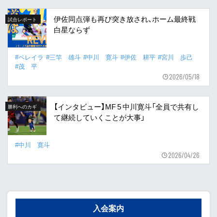
伊佐同点弾も再び突き放され、ホーム最終戦
試合レポート
白星ならず
#ペレイラ
#三竿 雄斗
#中川 寛斗
#伊佐 耕平
#宮川 歩己
#茂 平
2026/05/18
【インタビュー】MF 5 中川寛斗「全員で共有し
勝利へのカギ
て継続していくことが大事」
#中川 寛斗
2026/04/26
入会案内