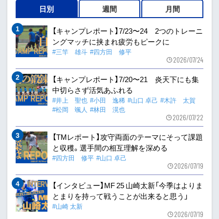
日別
週間
月間
【キャンプレポート】7/23〜24 2つのトレーニ
ングマッチに挟まれ疲労もピークに
#三竿 雄斗
#四方田 修平
2026/07/24
【キャンプレポート】7/20〜21 炎天下にも集
中切らさず活気あふれる
#井上 聖也
#小田 逸稀
#山口 卓己
#木許 太賀
#松岡 颯人
#林田 滉也
2026/07/22
【TMレポート】攻守両面のテーマにそって課題
と収穫。選手間の相互理解を深める
#四方田 修平
#山口 卓己
2026/07/19
【インタビュー】MF 25 山崎太新「今季はよりま
とまりを持って戦うことが出来ると思う」
#山崎 太新
2026/07/19