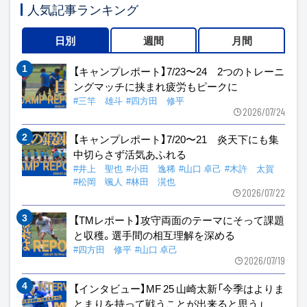
人気記事ランキング
日別
週間
月間
【キャンプレポート】7/23〜24 2つのトレーニ
ングマッチに挟まれ疲労もピークに
#三竿 雄斗
#四方田 修平
2026/07/24
【キャンプレポート】7/20〜21 炎天下にも集
中切らさず活気あふれる
#井上 聖也
#小田 逸稀
#山口 卓己
#木許 太賀
#松岡 颯人
#林田 滉也
2026/07/22
【TMレポート】攻守両面のテーマにそって課題
と収穫。選手間の相互理解を深める
#四方田 修平
#山口 卓己
2026/07/19
【インタビュー】MF 25 山崎太新「今季はよりま
とまりを持って戦うことが出来ると思う」