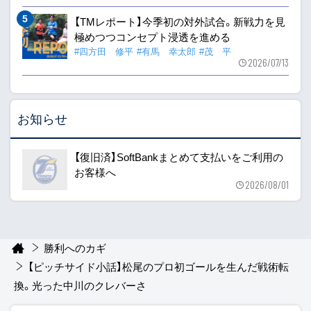
【TMレポート】今季初の対外試合。新戦力を見
極めつつコンセプト浸透を進める
#四方田 修平
#有馬 幸太郎
#茂 平
2026/07/13
お知らせ
【復旧済】SoftBankまとめて支払いをご利用の
お客様へ
2026/08/01
勝利へのカギ
【ピッチサイド小話】松尾のプロ初ゴールを生んだ戦術転
換。光った中川のクレバーさ