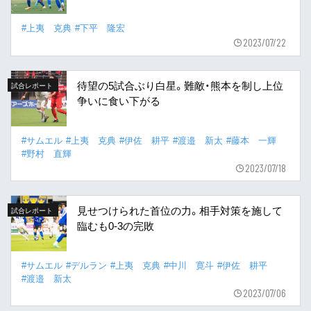
#上夷 克典
#下平 隆宏
2023/07/22
待望の5試合ぶり白星。難敵・熊本を制し上位
試合レポート
争いに食い下がる
#サムエル
#上夷 克典
#伊佐 耕平
#渡邉 新太
#藤本 一輝
#野村 直輝
2023/07/18
見せつけられた首位の力。相手対策を施して
試合レポート
臨むも0-3の完敗
#サムエル
#デルラン
#上夷 克典
#中川 寛斗
#伊佐 耕平
#渡邉 新太
2023/07/06