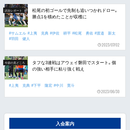
松尾の初ゴールで先制も追いつかれドロー。
試合レポート
勝点1を積めたことが収穫に
#サムエル
#上夷 克典
#伊佐 耕平
#松尾 勇佑
#渡邉 新太
#羽田 健人
2023/07/02
タフな3連戦はアウェイ磐田でスタート。個
今節の見どころ
の強い相手に粘り強く戦え
#上夷 克典
#下平 隆宏
#中川 寛斗
2023/06/30
入会案内