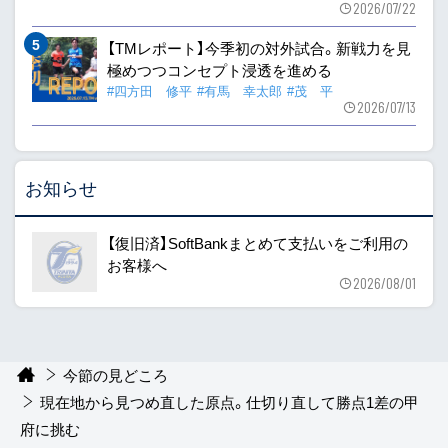
2026/07/22
【TMレポート】今季初の対外試合。新戦力を見
極めつつコンセプト浸透を進める
#四方田 修平
#有馬 幸太郎
#茂 平
2026/07/13
お知らせ
【復旧済】SoftBankまとめて支払いをご利用の
お客様へ
2026/08/01
今節の見どころ
現在地から見つめ直した原点。仕切り直して勝点1差の甲
府に挑む