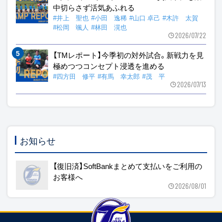
中切らさず活気あふれる
#井上 聖也
#小田 逸稀
#山口 卓己
#木許 太賀
#松岡 颯人
#林田 滉也
2026/07/22
【TMレポート】今季初の対外試合。新戦力を見
極めつつコンセプト浸透を進める
#四方田 修平
#有馬 幸太郎
#茂 平
2026/07/13
お知らせ
【復旧済】SoftBankまとめて支払いをご利用の
お客様へ
2026/08/01