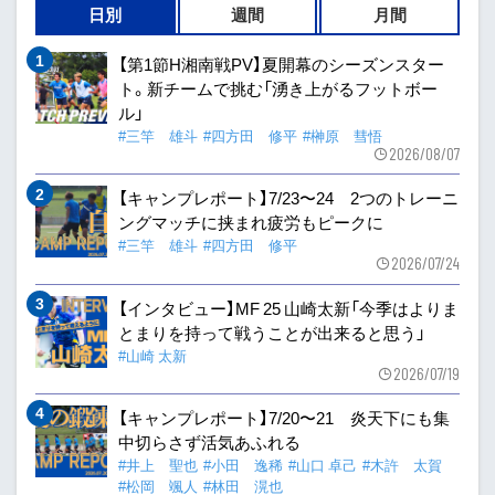
日別
週間
月間
【第1節H湘南戦PV】夏開幕のシーズンスター
ト。新チームで挑む「湧き上がるフットボー
ル」
#三竿 雄斗
#四方田 修平
#榊原 彗悟
2026/08/07
【キャンプレポート】7/23〜24 2つのトレーニ
ングマッチに挟まれ疲労もピークに
#三竿 雄斗
#四方田 修平
2026/07/24
【インタビュー】MF 25 山崎太新「今季はよりま
とまりを持って戦うことが出来ると思う」
#山崎 太新
2026/07/19
【キャンプレポート】7/20〜21 炎天下にも集
中切らさず活気あふれる
#井上 聖也
#小田 逸稀
#山口 卓己
#木許 太賀
#松岡 颯人
#林田 滉也