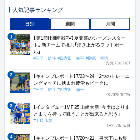
人気記事ランキング
日別
週間
月間
【第1節H湘南戦PV】夏開幕のシーズンスター
ト。新チームで挑む「湧き上がるフットボー
ル」
#三竿 雄斗
#四方田 修平
#榊原 彗悟
2026/08/07
【キャンプレポート】7/23〜24 2つのトレーニ
ングマッチに挟まれ疲労もピークに
#三竿 雄斗
#四方田 修平
2026/07/24
【インタビュー】MF 25 山崎太新「今季はよりま
とまりを持って戦うことが出来ると思う」
#山崎 太新
2026/07/19
【キャンプレポート】7/20〜21 炎天下にも集