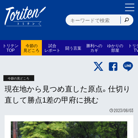
トリテン
今節の
試合
勝利への
ゆかりの
トリ
闘う言葉
TOP
見どころ
レポート
カギ
部屋
T
今節の見どころ
現在地から見つめ直した原点。仕切り
直して勝点1差の甲府に挑む
2023/06/03