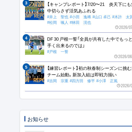
【キャンプレポート】7/20〜21 炎天下に
中切らさず活気あふれる
#井上 聖也
#小田 逸稀
#山口 卓己
#木許 太
#松岡 颯人
#林田 滉也
2026/0
DF 30 戸根一誓「全員が共有した中でもっ
手く出来るのでは」
#戸根 一誓
2026/06
【練習レポート】初の秋春制シーズンに挑む
チーム始動。新加入組は即戦力揃い
#吉岡 宗重
#四方田 修平
#小澤 正風
2026/0
お知らせ