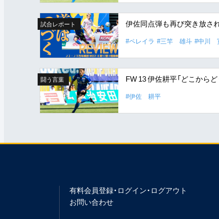
伊佐同点弾も再び突き放さ
試合レポート
#ペレイラ
#三竿 雄斗
#中川 
FW 13 伊佐耕平「どこか
闘う言葉
#伊佐 耕平
有料会員登録・ログイン・ログアウト
お問い合わせ