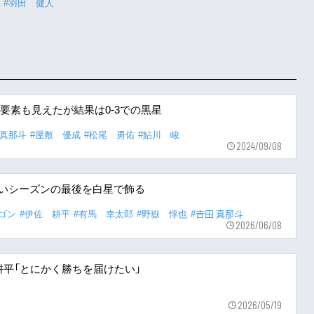
#羽田 健人
要素も見えたが結果は0-3での黒星
 真那斗
#屋敷 優成
#松尾 勇佑
#鮎川 峻
2024/09/08
しいシーズンの最後を白星で飾る
ゴン
#伊佐 耕平
#有馬 幸太郎
#野嶽 惇也
#𠮷田 真那斗
2026/06/08
佐耕平「とにかく勝ちを届けたい」
2026/05/19