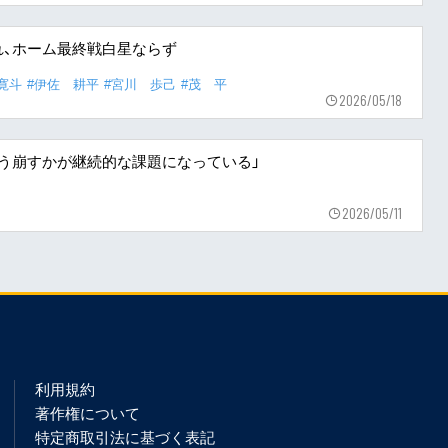
れ、ホーム最終戦白星ならず
寛斗
#伊佐 耕平
#宮川 歩己
#茂 平
2026/05/18
らどう崩すかが継続的な課題になっている」
2026/05/11
利用規約
著作権について
特定商取引法に基づく表記