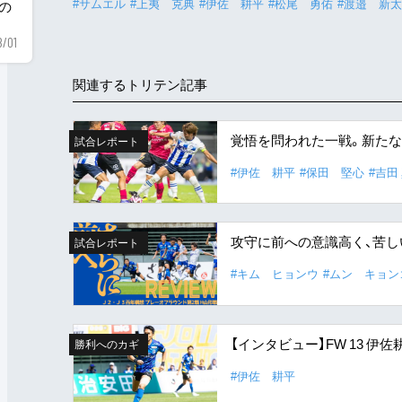
#サムエル
#上夷 克典
#伊佐 耕平
#松尾 勇佑
#渡邉 新太
用の
8/01
関連するトリテン記事
覚悟を問われた一戦。新たな
試合レポート
#伊佐 耕平
#保田 堅心
#吉田
攻守に前への意識高く、苦
試合レポート
#キム ヒョンウ
#ムン キョン
【インタビュー】FW 13 伊
勝利へのカギ
#伊佐 耕平