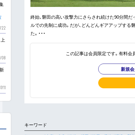
も集
終始、磐田の高い攻撃力にさらされ続けた90分間だ
賀
ルでの先制に成功。だが、どんどんギアアップする
7/22
た。・・・
と上
この記事は会員限定です。有料会
/08
新規会
新
7/11
キーワード