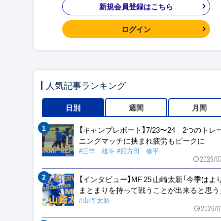
新規会員登録はこちら
ログイン
人気記事ランキング
日別
週間
月間
【キャンプレポート】7/23〜24 2つのトレ
ニングマッチに挟まれ疲労もピークに
#三竿 雄斗
#四方田 修平
2026/0
【インタビュー】MF 25 山崎太新「今季はよ
まとまりを持って戦うことが出来ると思う
#山崎 太新
2026/0