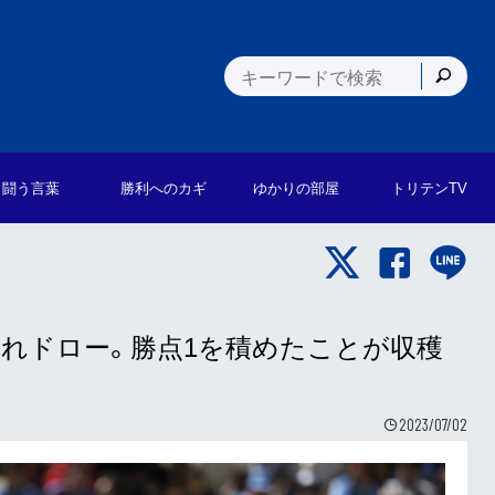
闘う言葉
勝利への
カギ
ゆかりの
部屋
トリテン
TV
れドロー。勝点1を積めたことが収穫
2023/07/02