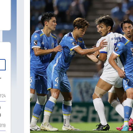
ー
7/24
り
」
7/19