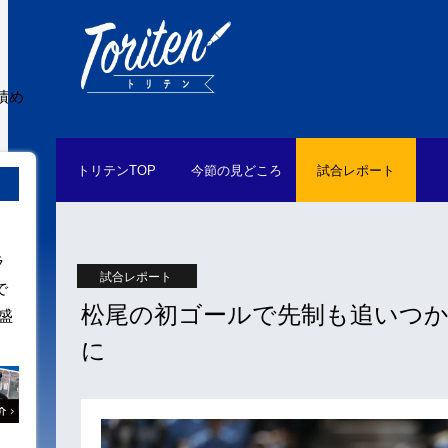
積め
トリテン
TOP
今節の
見どころ
試合
レポート
ラ
試合レポート
で
松尾の初ゴールで先制も追いつか
盛
に