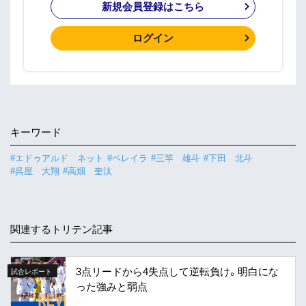
新規会員登録はこちら
ログイン
キーワード
#エドゥアルド ネット
#ペレイラ
#三竿 雄斗
#下田 北斗
#呉屋 大翔
#高畑 奎汰
関連するトリテン記事
3点リードから4失点して逆転負け。明白にな
試合レポート
った強みと弱点