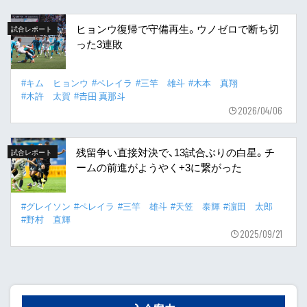
ヒョンウ復帰で守備再生。ウノゼロで断ち切
試合レポート
った3連敗
#キム ヒョンウ
#ペレイラ
#三竿 雄斗
#木本 真翔
#木許 太賀
#𠮷田 真那斗
2026/04/06
残留争い直接対決で、13試合ぶりの白星。チ
試合レポート
ームの前進がようやく+3に繋がった
#グレイソン
#ペレイラ
#三竿 雄斗
#天笠 泰輝
#濵田 太郎
#野村 直輝
2025/09/21