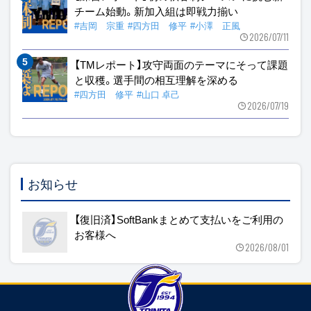
チーム始動。新加入組は即戦力揃い
#吉岡 宗重
#四方田 修平
#小澤 正風
2026/07/11
【TMレポート】攻守両面のテーマにそって課題
と収穫。選手間の相互理解を深める
#四方田 修平
#山口 卓己
2026/07/19
お知らせ
【復旧済】SoftBankまとめて支払いをご利用の
お客様へ
2026/08/01