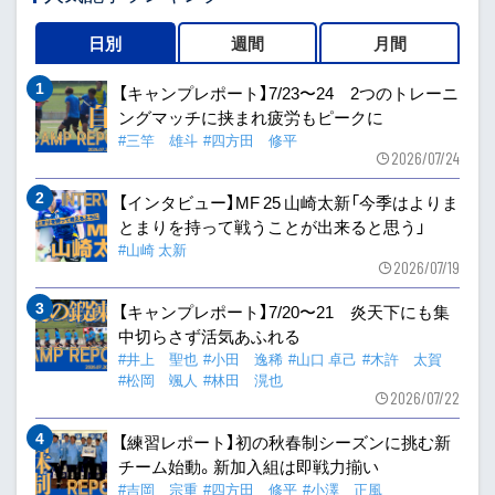
日別
週間
月間
【キャンプレポート】7/23〜24 2つのトレーニ
ングマッチに挟まれ疲労もピークに
#三竿 雄斗
#四方田 修平
2026/07/24
【インタビュー】MF 25 山崎太新「今季はよりま
とまりを持って戦うことが出来ると思う」
#山崎 太新
2026/07/19
【キャンプレポート】7/20〜21 炎天下にも集
中切らさず活気あふれる
#井上 聖也
#小田 逸稀
#山口 卓己
#木許 太賀
#松岡 颯人
#林田 滉也
2026/07/22
【練習レポート】初の秋春制シーズンに挑む新
チーム始動。新加入組は即戦力揃い
#吉岡 宗重
#四方田 修平
#小澤 正風