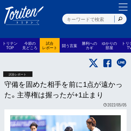
トリテン
今節の
試合
勝利への
ゆかりの
トリ
闘う言葉
TOP
見どころ
レポート
カギ
部屋
T
試合レポート
守備を固めた相手を前に1点が遠かっ
た。主導権は握ったが+1止まり
2022/05/05