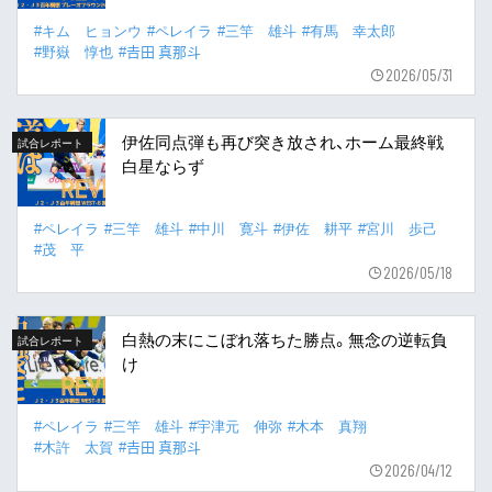
#キム ヒョンウ
#ペレイラ
#三竿 雄斗
#有馬 幸太郎
#野嶽 惇也
#𠮷田 真那斗
2026/05/31
伊佐同点弾も再び突き放され、ホーム最終戦
試合レポート
白星ならず
#ペレイラ
#三竿 雄斗
#中川 寛斗
#伊佐 耕平
#宮川 歩己
#茂 平
2026/05/18
白熱の末にこぼれ落ちた勝点。無念の逆転負
試合レポート
け
#ペレイラ
#三竿 雄斗
#宇津元 伸弥
#木本 真翔
#木許 太賀
#𠮷田 真那斗
2026/04/12