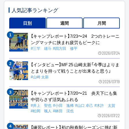
人気記事ランキング
日別
週間
月間
【キャンプレポート】7/23〜24 2つのトレーニ
ングマッチに挟まれ疲労もピークに
#三竿 雄斗
#四方田 修平
2026/07/24
【インタビュー】MF 25 山崎太新「今季はよりま
とまりを持って戦うことが出来ると思う」
#山崎 太新
2026/07/19
【キャンプレポート】7/20〜21 炎天下にも集
中切らさず活気あふれる
#井上 聖也
#小田 逸稀
#山口 卓己
#木許 太賀
#松岡 颯人
#林田 滉也
2026/07/22
【練習レポート】初の秋春制シーズンに挑む新