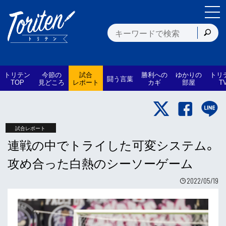
トリテン
今節の
試合
勝利への
ゆかりの
トリ
闘う言葉
TOP
見どころ
レポート
カギ
部屋
T
試合レポート
連戦の中でトライした可変システム。
攻め合った白熱のシーソーゲーム
2022/05/19