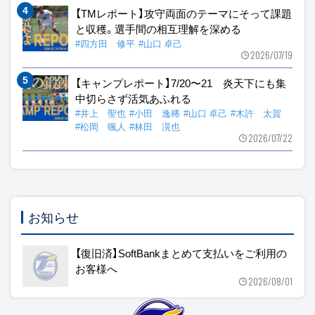
【TMレポート】攻守両面のテーマにそって課題
と収穫。選手間の相互理解を深める
#四方田 修平
#山口 卓己
2026/07/19
【キャンプレポート】7/20〜21 炎天下にも集
中切らさず活気あふれる
#井上 聖也
#小田 逸稀
#山口 卓己
#木許 太賀
#松岡 颯人
#林田 滉也
2026/07/22
お知らせ
【復旧済】SoftBankまとめて支払いをご利用の
お客様へ
2026/08/01