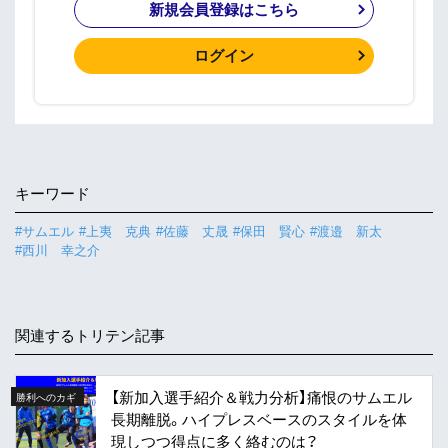
新規会員登録はこちら
ログイン
キーワード
#サムエル
#上夷 克典
#佐藤 丈晟
#保田 賢心
#渡邉 新太
#西川 幸之介
関連するトリテン記事
【新加入選手紹介＆戦力分析】痛恨のサムエル
勝利へのカギ
長期離脱。ハイプレスベースのスタイルを体
現しつつ得点に多く絡むのは？