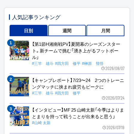
人気記事ランキング
日別
週間
月間
【第1節H湘南戦PV】夏開幕のシーズンスター
ト。新チームで挑む「湧き上がるフットボー
ル」
#三竿 雄斗
#四方田 修平
#榊原 彗悟
2026/08/07
【キャンプレポート】7/23〜24 2つのトレーニ
ングマッチに挟まれ疲労もピークに
#三竿 雄斗
#四方田 修平
2026/07/24
【インタビュー】MF 25 山崎太新「今季はよりま
とまりを持って戦うことが出来ると思う」
#山崎 太新
2026/07/19