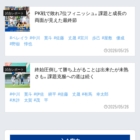
PK戦で敗れ7位フィニッシュ。課題と成長の
試合レポート
両面が見えた最終節
#ペレイラ
#中川 寛斗
#佐藤 丈晟
#宮川 歩己
#屋敷 優成
#野嶽 惇也
2026/05/25
終始圧倒して勝ち上がることは出来たが未熟
試合レポート
さも。課題克服への道は続く
#中川 寛斗
#伊佐 耕平
#佐藤 丈晟
#有馬 幸太郎
#木許 太賀
#茂 平
2025/05/26