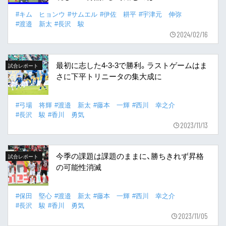
#キム ヒョンウ
#サムエル
#伊佐 耕平
#宇津元 伸弥
#渡邉 新太
#長沢 駿
2024/02/16
最初に志した4-3-3で勝利。ラストゲームはま
試合レポート
さに下平トリニータの集大成に
#弓場 将輝
#渡邉 新太
#藤本 一輝
#西川 幸之介
#長沢 駿
#香川 勇気
2023/11/13
今季の課題は課題のままに、勝ちきれず昇格
試合レポート
の可能性消滅
#保田 堅心
#渡邉 新太
#藤本 一輝
#西川 幸之介
#長沢 駿
#香川 勇気
2023/11/05