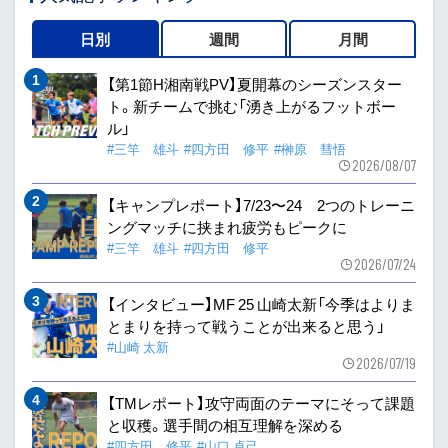
日別
週間
月間
【第1節H湘南戦PV】夏開幕のシーズンスター
ト。新チームで挑む「湧き上がるフットボー
ル」
#三竿 雄斗
#四方田 修平
#榊原 彗悟
2026/08/07
【キャンプレポート】7/23〜24 2つのトレーニ
ングマッチに挟まれ疲労もピークに
#三竿 雄斗
#四方田 修平
2026/07/24
【インタビュー】MF 25 山崎太新「今季はよりま
とまりを持って戦うことが出来ると思う」
#山崎 太新
2026/07/19
【TMレポート】攻守両面のテーマにそって課題
と収穫。選手間の相互理解を深める
#四方田 修平
#山口 卓己