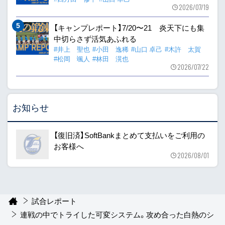
2026/07/19
【キャンプレポート】7/20〜21 炎天下にも集
中切らさず活気あふれる
#井上 聖也
#小田 逸稀
#山口 卓己
#木許 太賀
#松岡 颯人
#林田 滉也
2026/07/22
お知らせ
【復旧済】SoftBankまとめて支払いをご利用の
お客様へ
2026/08/01
試合レポート
連戦の中でトライした可変システム。攻め合った白熱のシ