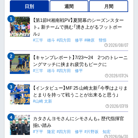
日別
週間
月間
【第1節H湘南戦PV】夏開幕のシーズンスター
ト。新チームで挑む「湧き上がるフットボー
ル」
#三竿 雄斗
#四方田 修平
#榊原 彗悟
2026/08/07
【キャンプレポート】7/23〜24 2つのトレーニ
ングマッチに挟まれ疲労もピークに
#三竿 雄斗
#四方田 修平
2026/07/24
【インタビュー】MF 25 山崎太新「今季はよりま
とまりを持って戦うことが出来ると思う」
#山崎 太新
2026/07/19
カタさんヨモさんにシモさんも。歴代指揮官
揃い踏み
#下平 隆宏
#四方田 修平
#片野坂 知宏
2026/04/30