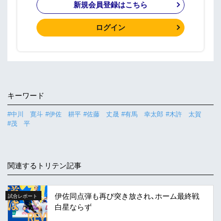
新規会員登録はこちら
ログイン
キーワード
#中川 寛斗
#伊佐 耕平
#佐藤 丈晟
#有馬 幸太郎
#木許 太賀
#茂 平
関連するトリテン記事
伊佐同点弾も再び突き放され、ホーム最終戦
試合レポート
白星ならず