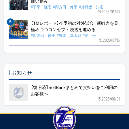
揃い踏み
#下平 隆宏
#四方田 修平
#片野坂 知宏
2026/04/30
【TMレポート】今季初の対外試合。新戦力を見
極めつつコンセプト浸透を進める
#四方田 修平
#有馬 幸太郎
#茂 平
2026/07/13
お知らせ
【復旧済】SoftBankまとめて支払いをご利用の
お客様へ
2026/08/01