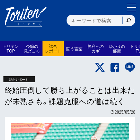
トリテン
今節の
試合
勝利への
ゆかりの
トリ
闘う言葉
TOP
見どころ
レポート
カギ
部屋
T
試合レポート
終始圧倒して勝ち上がることは出来た
が未熟さも。課題克服への道は続く
2025/05/26