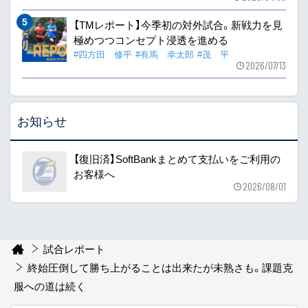
【TMレポート】今季初の対外試合。新戦力を見
極めつつコンセプト浸透を進める
#四方田 修平
#有馬 幸太郎
#茂 平
2026/07/13
お知らせ
【復旧済】SoftBankまとめて支払いをご利用の
お客様へ
2026/08/01
試合レポート
終始圧倒して勝ち上がることは出来たが未熟さも。課題克
服への道は続く