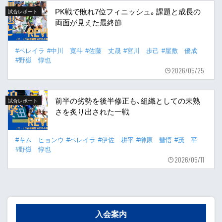
PK戦で敗れ7位フィニッシュ。課題と成長の
試合レポート
両面が見えた最終節
#ペレイラ
#中川 寛斗
#佐藤 丈晟
#宮川 歩己
#屋敷 優成
#野嶽 惇也
2026/05/25
前半の劣勢を後半修正も、組織としての未熟
試合レポート
さを炙り出された一戦
#キム ヒョンウ
#ペレイラ
#伊佐 耕平
#榊原 彗悟
#茂 平
#野嶽 惇也
2026/05/11
入会案内