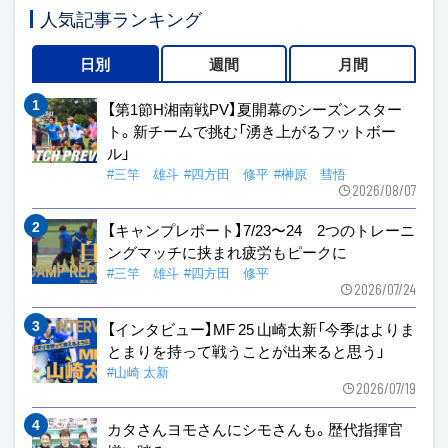
人気記事ランキング
日別
週間
月間
【第1節H湘南戦PV】夏開幕のシーズンスター
ト。新チームで挑む「湧き上がるフットボー
ル」
#三竿 雄斗
#四方田 修平
#榊原 彗悟
2026/08/07
【キャンプレポート】7/23〜24 2つのトレーニ
ングマッチに挟まれ疲労もピークに
#三竿 雄斗
#四方田 修平
2026/07/24
【インタビュー】MF 25 山崎太新「今季はよりま
とまりを持って戦うことが出来ると思う」
#山崎 太新
2026/07/19
カタさんヨモさんにシモさんも。歴代指揮官