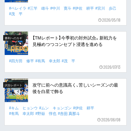
#ペレイラ
#三竿 雄斗
#中川 寛斗
#伊佐 耕平
#宮川 歩己
#茂 平
2026/05/18
【TMレポート】今季初の対外試合。新戦力を
勝利へのカギ
見極めつつコンセプト浸透を進める
#四方田 修平
#有馬 幸太郎
#茂 平
2026/07/13
攻守に前への意識高く、苦しいシーズンの最
試合レポート
後を白星で飾る
#キム ヒョンウ
#ムン キョンゴン
#伊佐 耕平
#有馬 幸太郎
#野嶽 惇也
#𠮷田 真那斗
2026/06/08