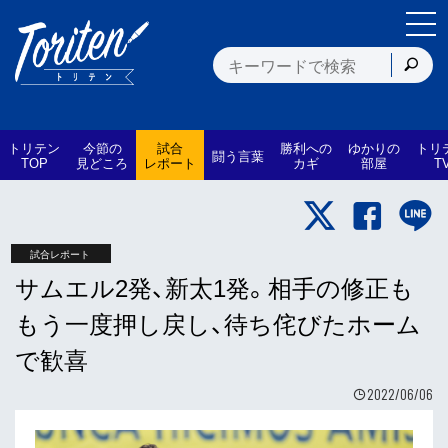
トリテン
今節の
試合
勝利への
ゆかりの
トリ
闘う言葉
TOP
見どころ
レポート
カギ
部屋
T
試合レポート
サムエル2発、新太1発。相手の修正も
もう一度押し戻し、待ち侘びたホーム
で歓喜
2022/06/06