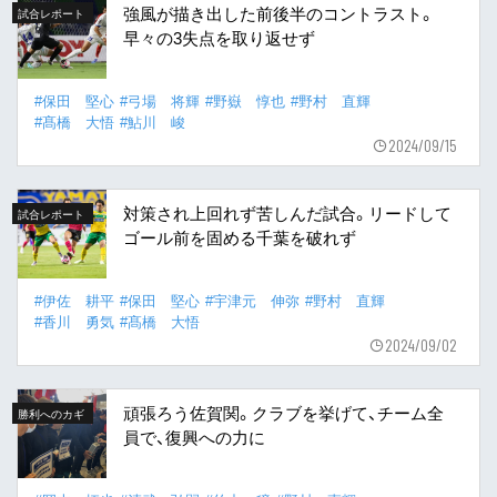
強風が描き出した前後半のコントラスト。
試合レポート
早々の3失点を取り返せず
#保田 堅心
#弓場 将輝
#野嶽 惇也
#野村 直輝
#髙橋 大悟
#鮎川 峻
2024/09/15
対策され上回れず苦しんだ試合。リードして
試合レポート
ゴール前を固める千葉を破れず
#伊佐 耕平
#保田 堅心
#宇津元 伸弥
#野村 直輝
#香川 勇気
#髙橋 大悟
2024/09/02
頑張ろう佐賀関。クラブを挙げて、チーム全
勝利へのカギ
員で、復興への力に