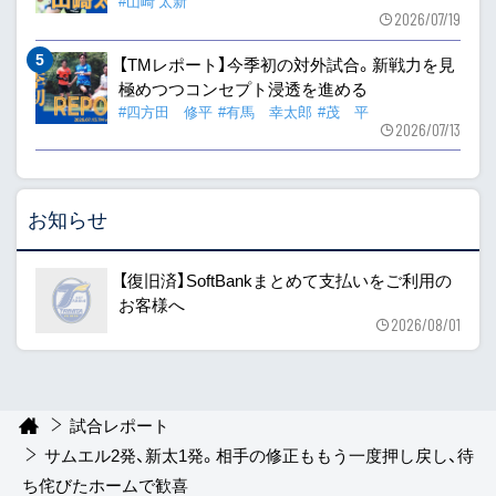
#山崎 太新
2026/07/19
【TMレポート】今季初の対外試合。新戦力を見
極めつつコンセプト浸透を進める
#四方田 修平
#有馬 幸太郎
#茂 平
2026/07/13
お知らせ
【復旧済】SoftBankまとめて支払いをご利用の
お客様へ
2026/08/01
試合レポート
サムエル2発、新太1発。相手の修正ももう一度押し戻し、待
ち侘びたホームで歓喜