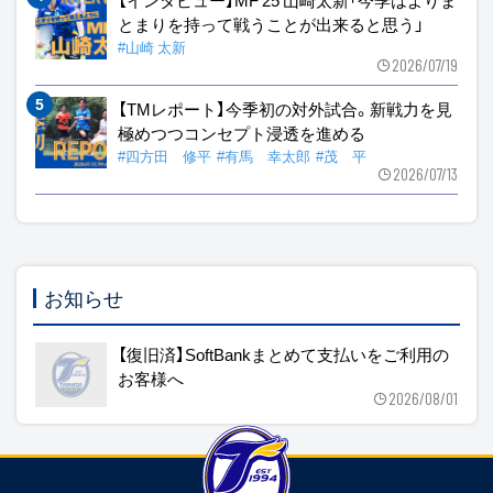
とまりを持って戦うことが出来ると思う」
#山崎 太新
2026/07/19
【TMレポート】今季初の対外試合。新戦力を見
極めつつコンセプト浸透を進める
#四方田 修平
#有馬 幸太郎
#茂 平
2026/07/13
お知らせ
【復旧済】SoftBankまとめて支払いをご利用の
お客様へ
2026/08/01