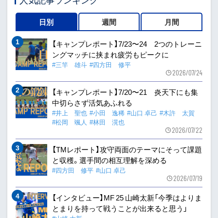
日別
週間
月間
【キャンプレポート】7/23〜24 2つのトレーニ
ングマッチに挟まれ疲労もピークに
#三竿 雄斗
#四方田 修平
2026/07/24
【キャンプレポート】7/20〜21 炎天下にも集
中切らさず活気あふれる
#井上 聖也
#小田 逸稀
#山口 卓己
#木許 太賀
#松岡 颯人
#林田 滉也
2026/07/22
【TMレポート】攻守両面のテーマにそって課題
と収穫。選手間の相互理解を深める
#四方田 修平
#山口 卓己
2026/07/19
【インタビュー】MF 25 山崎太新「今季はよりま
とまりを持って戦うことが出来ると思う」