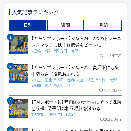
人気記事ランキング
日別
週間
月間
【キャンプレポート】7/23〜24 2つのトレーニ
ングマッチに挟まれ疲労もピークに
#三竿 雄斗
#四方田 修平
2026/07/24
【キャンプレポート】7/20〜21 炎天下にも集
中切らさず活気あふれる
#井上 聖也
#小田 逸稀
#山口 卓己
#木許 太賀
#松岡 颯人
#林田 滉也
2026/07/22
【TMレポート】攻守両面のテーマにそって課題
と収穫。選手間の相互理解を深める
#四方田 修平
#山口 卓己
2026/07/19
【インタビュー】MF 25 山崎太新「今季はよりま