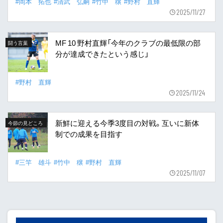
#岡本 拓也
#清武 弘嗣
#竹中 穣
#野村 直輝
2025/11/27
MF 10 野村直輝「今年のクラブの最低限の部
闘う言葉
分が達成できたという感じ」
#野村 直輝
2025/11/24
新鮮に迎える今季3度目の対戦。互いに新体
今節の見どころ
制での成果を目指す
#三竿 雄斗
#竹中 穣
#野村 直輝
2025/11/07