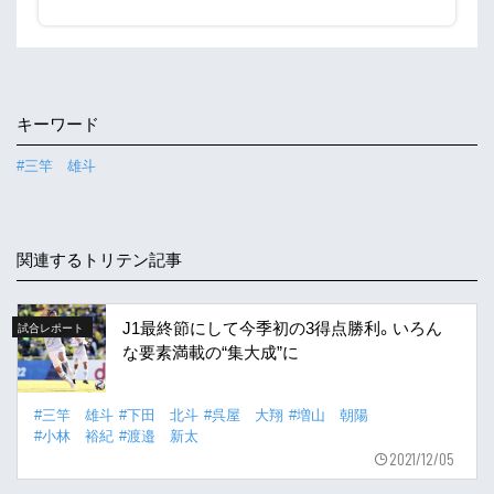
キーワード
#三竿 雄斗
関連するトリテン記事
J1最終節にして今季初の3得点勝利。いろん
試合レポート
な要素満載の“集大成”に
#三竿 雄斗
#下田 北斗
#呉屋 大翔
#増山 朝陽
#小林 裕紀
#渡邉 新太
2021/12/05