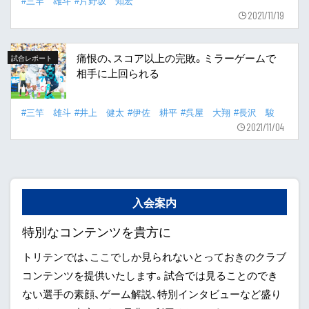
#三竿 雄斗
#片野坂 知宏
2021/11/19
痛恨の、スコア以上の完敗。ミラーゲームで
試合レポート
相手に上回られる
#三竿 雄斗
#井上 健太
#伊佐 耕平
#呉屋 大翔
#長沢 駿
2021/11/04
入会案内
特別なコンテンツを貴方に
トリテンでは、ここでしか見られないとっておきのクラブ
コンテンツを提供いたします。試合では見ることのでき
ない選手の素顔、ゲーム解説、特別インタビューなど盛り