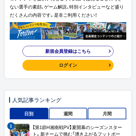
ない選手の素顔、ゲーム解説、特別インタビューなど盛り
だくさんの内容です。是非ご利用ください！
新規会員登録はこちら
ログイン
人気記事ランキング
日別
週間
月間
【第1節H湘南戦PV】夏開幕のシーズンスター
ト。新チームで挑む「湧き上がるフットボー