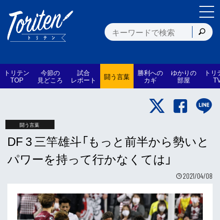
トリテン
今節の
試合
勝利への
ゆかりの
トリ
闘う言葉
TOP
見どころ
レポート
カギ
部屋
T
闘う言葉
DF 3 三竿雄斗「もっと前半から勢いと
パワーを持って行かなくては」
2021/04/08