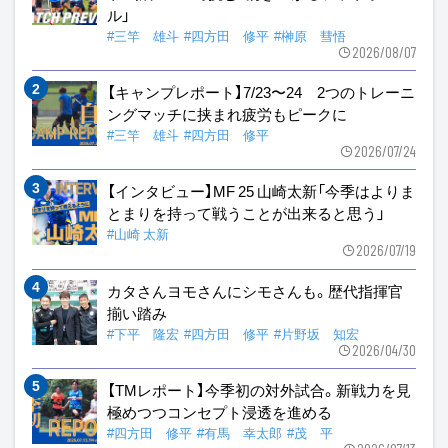
ル」
#三竿 雄斗
#四方田 修平
#榊原 彗悟
2026/08/07
【キャンプレポート】7/23〜24 2つのトレーニ
ングマッチに挟まれ疲労もピークに
#三竿 雄斗
#四方田 修平
2026/07/24
【インタビュー】MF 25 山崎太新「今季はよりま
とまりを持って戦うことが出来ると思う」
#山崎 太新
2026/07/19
カタさんヨモさんにシモさんも。歴代指揮官
揃い踏み
#下平 隆宏
#四方田 修平
#片野坂 知宏
2026/04/30
【TMレポート】今季初の対外試合。新戦力を見
極めつつコンセプト浸透を進める
#四方田 修平
#有馬 幸太郎
#茂 平