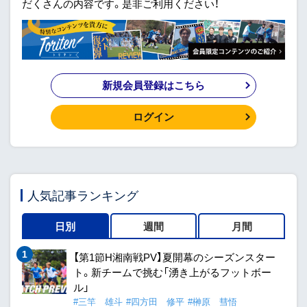
だくさんの内容です。是非ご利用ください！
新規会員登録はこちら
ログイン
人気記事ランキング
日別
週間
月間
【第1節H湘南戦PV】夏開幕のシーズンスター
ト。新チームで挑む「湧き上がるフットボー
ル」
#三竿 雄斗
#四方田 修平
#榊原 彗悟