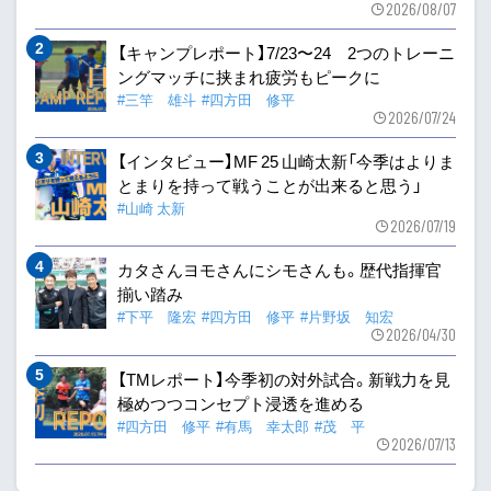
2026/08/07
【キャンプレポート】7/23〜24 2つのトレーニ
ングマッチに挟まれ疲労もピークに
#三竿 雄斗
#四方田 修平
2026/07/24
【インタビュー】MF 25 山崎太新「今季はよりま
とまりを持って戦うことが出来ると思う」
#山崎 太新
2026/07/19
カタさんヨモさんにシモさんも。歴代指揮官
揃い踏み
#下平 隆宏
#四方田 修平
#片野坂 知宏
2026/04/30
【TMレポート】今季初の対外試合。新戦力を見
極めつつコンセプト浸透を進める
#四方田 修平
#有馬 幸太郎
#茂 平
2026/07/13