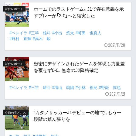
ホームでのラストゲーム。J1で存在意義を示
試合レポート
すプレーが「2-0」へと結実した
#ペレイラ
#三竿 雄斗
#小出 悠太
#町田 也真人
#野村 直輝
#高木 駿
2021/11/28
緻密にデザインされたゲームを体現も力量差
試合レポート
を覆せず0-0。無念のJ2降格確定
#ペレイラ
#三竿 雄斗
#増山 朝陽
#小林 裕紀
#野嶽 惇也
2021/11/21
“カタノサッカーJ1デビューの地”で、もう一
今節の見どころ
段階の踏ん張りを