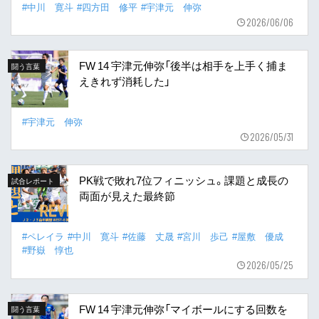
#中川 寛斗
#四方田 修平
#宇津元 伸弥
2026/06/06
FW 14 宇津元伸弥「後半は相手を上手く捕ま
闘う言葉
えきれず消耗した」
#宇津元 伸弥
2026/05/31
PK戦で敗れ7位フィニッシュ。課題と成長の
試合レポート
両面が見えた最終節
#ペレイラ
#中川 寛斗
#佐藤 丈晟
#宮川 歩己
#屋敷 優成
#野嶽 惇也
2026/05/25
FW 14 宇津元伸弥「マイボールにする回数を
闘う言葉