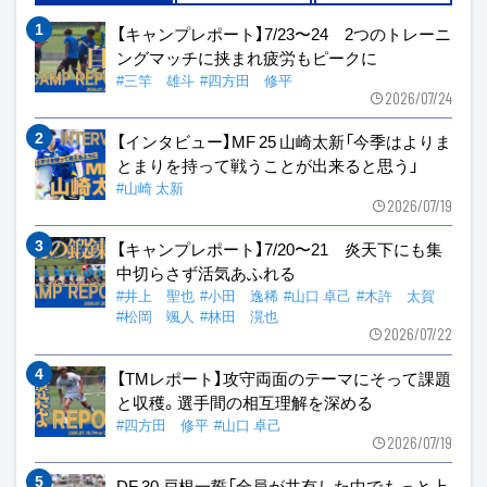
【キャンプレポート】7/23〜24 2つのトレーニ
ングマッチに挟まれ疲労もピークに
#三竿 雄斗
#四方田 修平
2026/07/24
【インタビュー】MF 25 山崎太新「今季はよりま
とまりを持って戦うことが出来ると思う」
#山崎 太新
2026/07/19
【キャンプレポート】7/20〜21 炎天下にも集
中切らさず活気あふれる
#井上 聖也
#小田 逸稀
#山口 卓己
#木許 太賀
#松岡 颯人
#林田 滉也
2026/07/22
【TMレポート】攻守両面のテーマにそって課題
と収穫。選手間の相互理解を深める
#四方田 修平
#山口 卓己
2026/07/19
DF 30 戸根一誓「全員が共有した中でもっと上