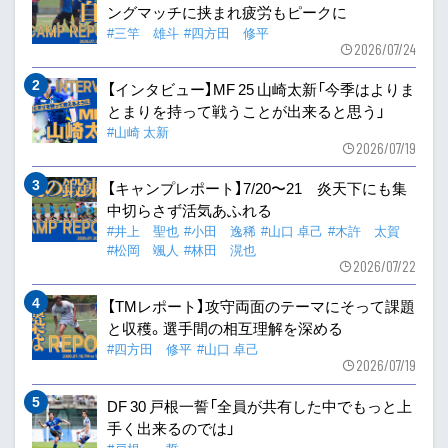
ングマッチに挟まれ疲労もピークに
#三竿 雄斗
#四方田 修平
2026/07/24
【インタビュー】MF 25 山崎太新「今季はよりま
とまりを持って戦うことが出来ると思う」
#山崎 太新
2026/07/19
【キャンプレポート】7/20〜21 炎天下にも集
中切らさず活気あふれる
#井上 聖也
#小田 逸稀
#山口 卓己
#木許 太賀
#松岡 颯人
#林田 滉也
2026/07/22
【TMレポート】攻守両面のテーマにそって課題
と収穫。選手間の相互理解を深める
#四方田 修平
#山口 卓己
2026/07/19
DF 30 戸根一誓「全員が共有した中でもっと上
手く出来るのでは」