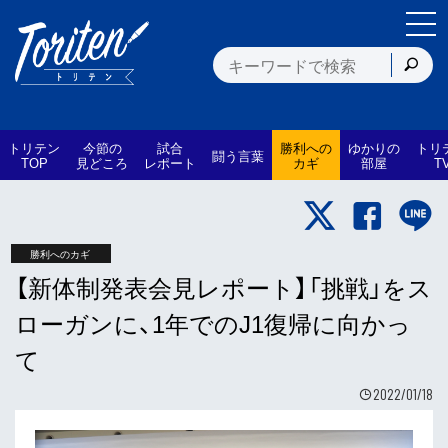
トリテン
今節の
試合
勝利への
ゆかりの
トリ
闘う言葉
TOP
見どころ
レポート
カギ
部屋
T
勝利へのカギ
【新体制発表会見レポート】「挑戦」をス
ローガンに、1年でのJ1復帰に向かっ
て
2022/01/18