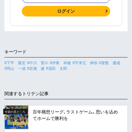
ログイン
キーワード
#下平 隆宏
#中川 寛斗
#伊東 幸敏
#宇津元 伸弥
#屋敷 優成
#岡山 一成
#岩瀬 健
#濵田 太郎
関連するトリテン記事
百年構想リーグ、ラストゲーム。思いを込め
今節の見どころ
てホームで勝利を