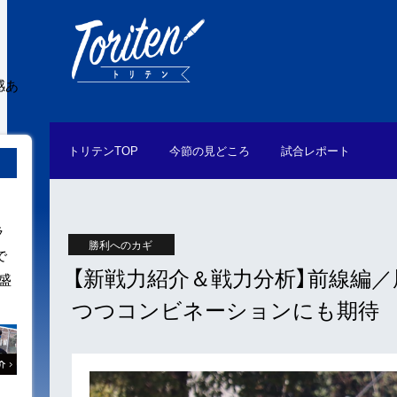
感あ
トリテン
TOP
今節の
見どころ
試合
レポート
ラ
勝利へのカギ
で
【新戦力紹介＆戦力分析】前線編
盛
つつコンビネーションにも期待