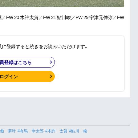
成／FW 20 木許太賀／FW 21 鮎川峻／FW 29 宇津元伸弥／FW
員に登録すると続きをお読みいただけます。
員登録はこちら
ログイン
有働 夢叶
#有馬 幸太郎
#木許 太賀
#鮎川 峻