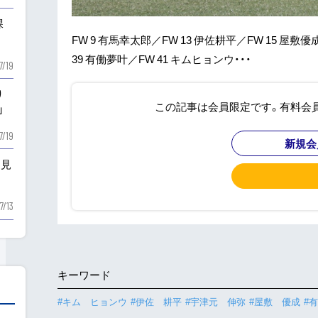
課
FW 9 有馬幸太郎／FW 13 伊佐耕平／FW 15 屋敷優
39 有働夢叶／FW 41 キムヒョンウ・・・
7/19
り
この記事は会員限定です。有料会
」
7/19
新規会
を見
7/13
キーワード
#キム ヒョンウ
#伊佐 耕平
#宇津元 伸弥
#屋敷 優成
#