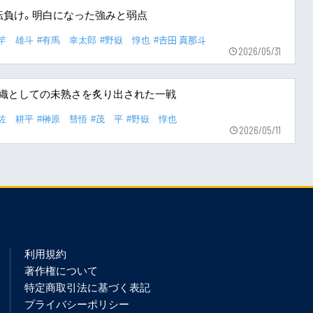
転負け。明白になった強みと弱点
竿 雄斗
#有馬 幸太郎
#野嶽 惇也
#𠮷田 真那斗
2026/05/31
組織としての未熟さを炙り出された一戦
佐 耕平
#榊原 彗悟
#茂 平
#野嶽 惇也
2026/05/11
利用規約
著作権について
特定商取引法に基づく表記
プライバシーポリシー