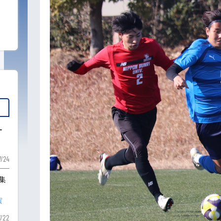
ー
7/24
も集
賀
7/22