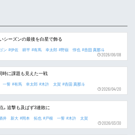
しいシーズンの最後を白星で飾る
ゴン
#伊佐 耕平
#有馬 幸太郎
#野嶽 惇也
#𠮷田 真那斗
2026/06/08
同時に課題も見えた一戦
 一誓
#有馬 幸太郎
#木許 太賀
#𠮷田 真那斗
2026/04/20
点。追撃も及ばず3連敗に
小酒井 新大
#岡本 拓也
#戸根 一誓
#木許 太賀
2026/03/30