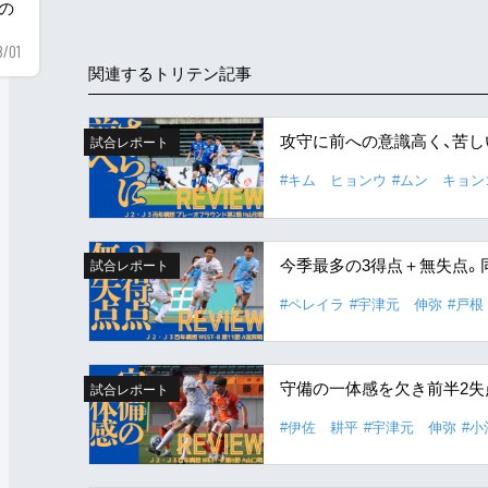
用の
8/01
関連するトリテン記事
攻守に前への意識高く、苦
試合レポート
#キム ヒョンウ
#ムン キョン
今季最多の3得点＋無失点。
試合レポート
#ペレイラ
#宇津元 伸弥
#戸根
守備の一体感を欠き前半2失
試合レポート
#伊佐 耕平
#宇津元 伸弥
#