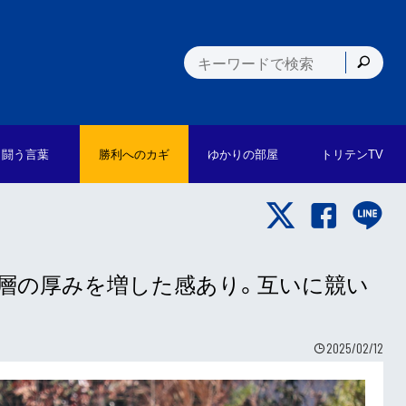
闘う言葉
勝利への
カギ
ゆかりの
部屋
トリテン
TV
／層の厚みを増した感あり。互いに競い
2025/02/12