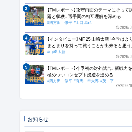
【TMレポート】攻守両面のテーマにそって
題と収穫。選手間の相互理解を深める
#四方田 修平
#山口 卓己
2026/0
【インタビュー】MF 25 山崎太新「今季はよ
まとまりを持って戦うことが出来ると思う
#山崎 太新
2026/0
【TMレポート】今季初の対外試合。新戦力
極めつつコンセプト浸透を進める
#四方田 修平
#有馬 幸太郎
#茂 平
2026/0
お知らせ