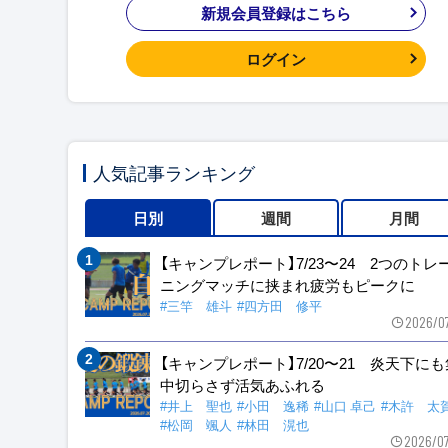
新規会員登録はこちら
ログイン
人気記事ランキング
日別
週間
月間
【キャンプレポート】7/23〜24 2つのトレ
ニングマッチに挟まれ疲労もピークに
#三竿 雄斗
#四方田 修平
2026/0
【キャンプレポート】7/20〜21 炎天下に
中切らさず活気あふれる
#井上 聖也
#小田 逸稀
#山口 卓己
#木許 太
#松岡 颯人
#林田 滉也
2026/0