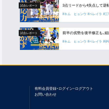
3点リードから4失点して逆
試合レポート
#キム ヒョンウ
#ペレイラ
#三
前半の劣勢を後半修正も、
試合レポート
#キム ヒョンウ
#ペレイラ
#伊
有料会員登録・ログイン・ログアウト
お問い合わせ