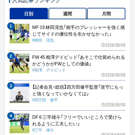
日別
週間
月間
MF 19 林田滉也「相手のプレッシャーを強く感
じてサイドの優位性を生かせなかった」
#林田 滉也
2026/08/09
FW 45 相澤デイビッド「あそこで仕留められる
かどうかがFWとしての価値」
#相澤 デイビッド
2026/08/09
【記者会見・総括】四方田修平監督「攻守にもっ
と強くなっていかなくては」
#四方田 修平
2026/08/09
DF 6 三竿雄斗「フリーでいいところで受けら
れるように工夫したい」
#三竿 雄斗
2026/08/09