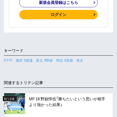
新規会員登録はこちら
ログイン
キーワード
#下平 隆宏
#渡邉 新太
#野嶽 惇也
#高畑 奎汰
関連するトリテン記事
MF 18 野嶽惇也「勝ちたいという思いが相手
闘う言葉
より強かった結果」