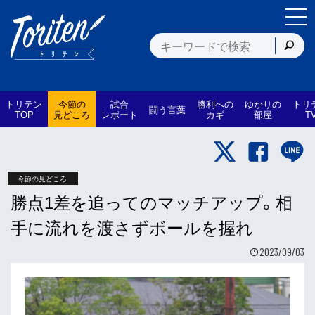
トリテン
今節の
試合
勝利への
ゆかりの
トリ
闘う言葉
TOP
見どころ
レポート
カギ
部屋
T
今節の見どころ
勝点1差を追ってのマッチアップ。相
手に流れを渡さずボールを握れ
2023/09/03