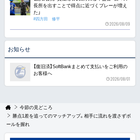
長所を出すことで得点に近づくプレーが増え
た」
#四方田 修平
2026/08/09
お知らせ
【復旧済】SoftBankまとめて支払いをご利用の
お客様へ
2026/08/01
今節の見どころ
勝点1差を追ってのマッチアップ。相手に流れを渡さずボ
ールを握れ