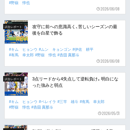
#野嶽 惇也
2026/06/08
攻守に前への意識高く、苦しいシーズンの最
試合レポート
後を白星で飾る
#キム ヒョンウ
#ムン キョンゴン
#伊佐 耕平
#有馬 幸太郎
#野嶽 惇也
#𠮷田 真那斗
2026/06/08
3点リードから4失点して逆転負け。明白にな
試合レポート
った強みと弱点
#キム ヒョンウ
#ペレイラ
#三竿 雄斗
#有馬 幸太郎
#野嶽 惇也
#𠮷田 真那斗
2026/05/31