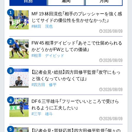
日別
週間
月間
MF 19 林田滉也「相手のプレッシャーを強く感
じてサイドの優位性を生かせなかった」
#林田 滉也
2026/08/09
FW 45 相澤デイビッド「あそこで仕留められる
かどうかがFWとしての価値」
#相澤 デイビッド
2026/08/09
【記者会見・総括】四方田修平監督「攻守にもっ
と強くなっていかなくては」
#四方田 修平
2026/08/09
DF 6 三竿雄斗「フリーでいいところで受けら
れるように工夫したい」
#三竿 雄斗
2026/08/09
【記者会見・質疑応答】四方田修平監督「個々の