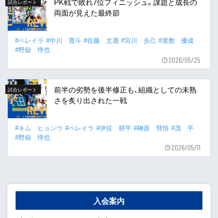
PK戦で敗れ7位フィニッシュ。課題と成長の
試合レポート
両面が見えた最終節
#ペレイラ
#中川 寛斗
#佐藤 丈晟
#宮川 歩己
#屋敷 優成
#野嶽 惇也
2026/05/25
前半の劣勢を後半修正も、組織としての未熟
試合レポート
さを炙り出された一戦
#キム ヒョンウ
#ペレイラ
#伊佐 耕平
#榊原 彗悟
#茂 平
#野嶽 惇也
2026/05/11
入会案内