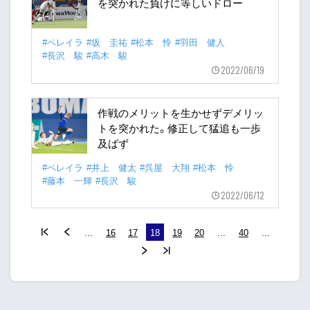
を突かれた負けに等しいドロー
#ペレイラ
#坂 圭祐
#松本 怜
#羽田 健人
#長沢 駿
#高木 駿
2022/06/19
作戦のメリットを生かせずデメリッ
トを突かれた。修正して猛追も一歩
及ばず
#ペレイラ
#井上 健太
#呉屋 大翔
#松本 怜
#藤本 一輝
#長沢 駿
2022/06/12
...
16
17
18
19
20
...
40
...