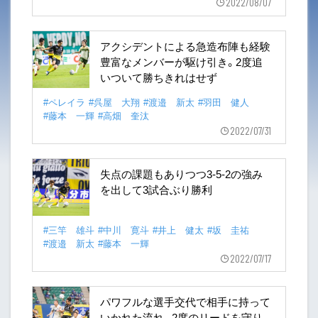
2022/08/07
アクシデントによる急造布陣も経験
豊富なメンバーが駆け引き。2度追
いついて勝ちきれはせず
#ペレイラ
#呉屋 大翔
#渡邉 新太
#羽田 健人
#藤本 一輝
#高畑 奎汰
2022/07/31
失点の課題もありつつ3-5-2の強み
を出して3試合ぶり勝利
#三竿 雄斗
#中川 寛斗
#井上 健太
#坂 圭祐
#渡邉 新太
#藤本 一輝
2022/07/17
パワフルな選手交代で相手に持って
いかれた流れ。2度のリードを守り