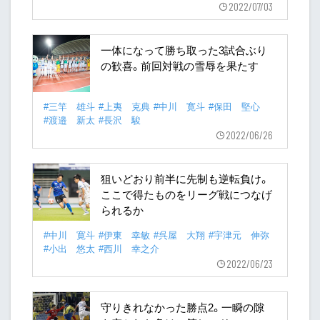
2022/07/03
一体になって勝ち取った3試合ぶり
の歓喜。前回対戦の雪辱を果たす
#三竿 雄斗
#上夷 克典
#中川 寛斗
#保田 堅心
#渡邉 新太
#長沢 駿
2022/06/26
狙いどおり前半に先制も逆転負け。
ここで得たものをリーグ戦につなげ
られるか
#中川 寛斗
#伊東 幸敏
#呉屋 大翔
#宇津元 伸弥
#小出 悠太
#西川 幸之介
2022/06/23
守りきれなかった勝点2。一瞬の隙