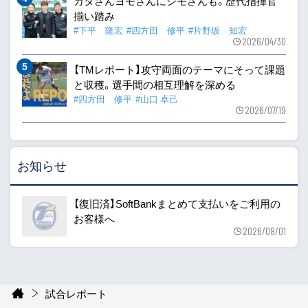
カタさんヨモさんにシモさんも。歴代指揮官
揃い踏み
#下平 隆宏
#四方田 修平
#片野坂 知宏
2026/04/30
【TMレポート】攻守両面のテーマにそって課題
と収穫。選手間の相互理解を深める
#四方田 修平
#山口 卓己
2026/07/19
お知らせ
【復旧済】SoftBankまとめて支払いをご利用の
お客様へ
2026/08/01
試合レポート