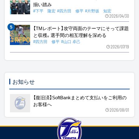
揃い踏み
#下平 隆宏
#四方田 修平
#片野坂 知宏
2026/04/30
【TMレポート】攻守両面のテーマにそって課題
と収穫。選手間の相互理解を深める
#四方田 修平
#山口 卓己
2026/07/19
お知らせ
【復旧済】SoftBankまとめて支払いをご利用の
お客様へ
2026/08/01