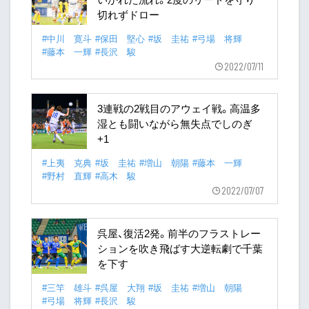
切れずドロー
#中川 寛斗
#保田 堅心
#坂 圭祐
#弓場 将輝
#藤本 一輝
#長沢 駿
2022/07/11
3連戦の2戦目のアウェイ戦。高温多
湿とも闘いながら無失点でしのぎ
+1
#上夷 克典
#坂 圭祐
#増山 朝陽
#藤本 一輝
#野村 直輝
#高木 駿
2022/07/07
呉屋、復活2発。前半のフラストレー
ションを吹き飛ばす大逆転劇で千葉
を下す
#三竿 雄斗
#呉屋 大翔
#坂 圭祐
#増山 朝陽
#弓場 将輝
#長沢 駿