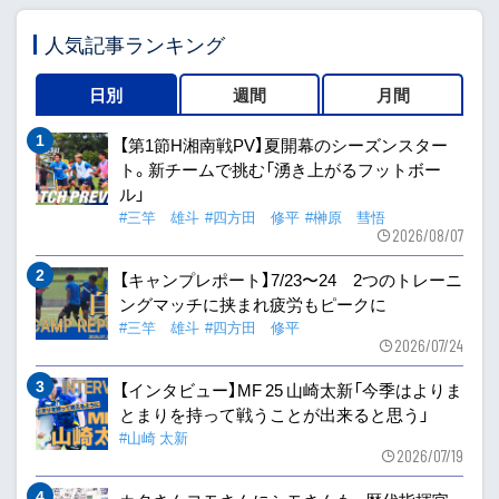
人気記事ランキング
日別
週間
月間
【第1節H湘南戦PV】夏開幕のシーズンスター
ト。新チームで挑む「湧き上がるフットボー
ル」
#三竿 雄斗
#四方田 修平
#榊原 彗悟
2026/08/07
【キャンプレポート】7/23〜24 2つのトレーニ
ングマッチに挟まれ疲労もピークに
#三竿 雄斗
#四方田 修平
2026/07/24
【インタビュー】MF 25 山崎太新「今季はよりま
とまりを持って戦うことが出来ると思う」
#山崎 太新
2026/07/19