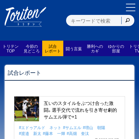
トリテン
今節の
試合
勝利への
ゆかりの
トリ
闘う言葉
TOP
見どころ
レポート
カギ
部屋
T
試合レポート
互いのスタイルをぶつけ合った激
闘。選手交代で流れを引き寄せ劇的
サムエル弾で+1
#エドゥアルド ネット
#サムエル
#増山 朝陽
#渡邉 新太
#藤本 一輝
#高畑 奎汰