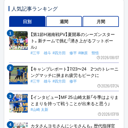
人気記事ランキング
日別
週間
月間
【第1節H湘南戦PV】夏開幕のシーズンスター
ト。新チームで挑む「湧き上がるフットボー
ル」
#三竿 雄斗
#四方田 修平
#榊原 彗悟
2026/08/07
【キャンプレポート】7/23〜24 2つのトレーニ
ングマッチに挟まれ疲労もピークに
#三竿 雄斗
#四方田 修平
2026/07/24
【インタビュー】MF 25 山崎太新「今季はよりま
とまりを持って戦うことが出来ると思う」
#山崎 太新
2026/07/19
カタさんヨモさんにシモさんも。歴代指揮官