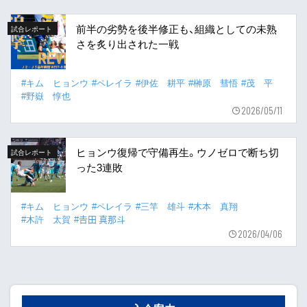
前半の劣勢を後半修正も、組織としての未熟
試合レポート
さを炙り出された一戦
#キム ヒョンウ
#ペレイラ
#伊佐 耕平
#榊原 彗悟
#茂 平
#野嶽 惇也
2026/05/11
ヒョンウ復帰で守備再生。ウノゼロで断ち切
試合レポート
った3連敗
#キム ヒョンウ
#ペレイラ
#三竿 雄斗
#木本 真翔
#木許 太賀
#𠮷田 真那斗
2026/04/06