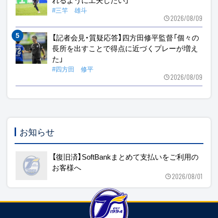
#三竿 雄斗
2026/08/09
【記者会見・質疑応答】四方田修平監督「個々の
長所を出すことで得点に近づくプレーが増え
た」
#四方田 修平
2026/08/09
お知らせ
【復旧済】SoftBankまとめて支払いをご利用の
お客様へ
2026/08/01