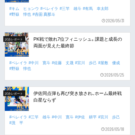
#キム ヒョンウ
#ペレイラ
#三竿 雄斗
#有馬 幸太郎
#野嶽 惇也
#𠮷田 真那斗
2026/05/31
PK戦で敗れ7位フィニッシュ。課題と成長の
試合レポート
両面が見えた最終節
#ペレイラ
#中川 寛斗
#佐藤 丈晟
#宮川 歩己
#屋敷 優成
#野嶽 惇也
2026/05/25
伊佐同点弾も再び突き放され、ホーム最終戦
試合レポート
白星ならず
#ペレイラ
#三竿 雄斗
#中川 寛斗
#伊佐 耕平
#宮川 歩己
#茂 平
2026/05/18