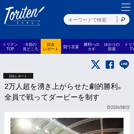
トリテン
今節の
試合
勝利への
ゆかりの
トリ
闘う言葉
TOP
見どころ
レポート
カギ
部屋
T
試合レポート
2万人超を湧き上がらせた劇的勝利。
全員で戦ってダービーを制す
2024/08/12