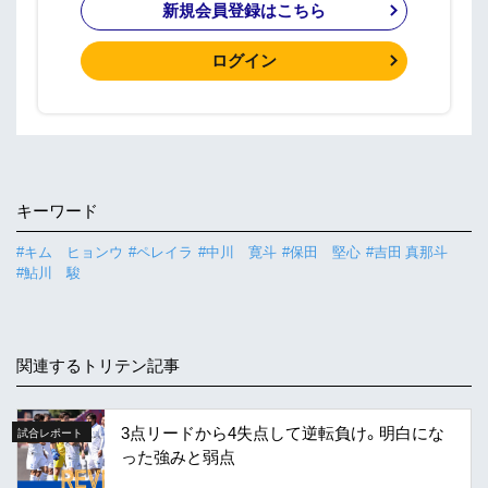
新規会員登録はこちら
ログイン
キーワード
#キム ヒョンウ
#ペレイラ
#中川 寛斗
#保田 堅心
#吉田 真那斗
#鮎川 駿
関連するトリテン記事
3点リードから4失点して逆転負け。明白にな
試合レポート
った強みと弱点