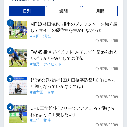
日別
週間
月間
MF 19 林田滉也「相手のプレッシャーを強く感
じてサイドの優位性を生かせなかった」
#林田 滉也
2026/08/09
FW 45 相澤デイビッド「あそこで仕留められる
かどうかがFWとしての価値」
#相澤 デイビッド
2026/08/09
【記者会見・総括】四方田修平監督「攻守にもっ
と強くなっていかなくては」
#四方田 修平
2026/08/09
DF 6 三竿雄斗「フリーでいいところで受けら
れるように工夫したい」
#三竿 雄斗
2026/08/09