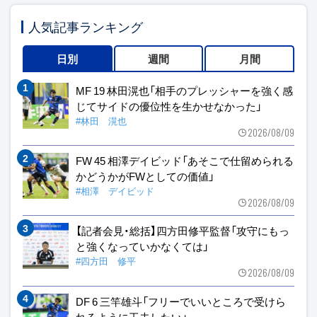
人気記事ランキング
日別
週間
月間
MF 19 林田滉也「相手のプレッシャーを強く感
じてサイドの優位性を生かせなかった」
#林田 滉也
2026/08/09
FW 45 相澤デイビッド「あそこで仕留められる
かどうかがFWとしての価値」
#相澤 デイビッド
2026/08/09
【記者会見・総括】四方田修平監督「攻守にもっ
と強くなっていかなくては」
#四方田 修平
2026/08/09
DF 6 三竿雄斗「フリーでいいところで受けら
れるように工夫したい」