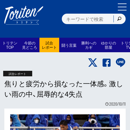
トリテン
今節の
試合
勝利への
ゆかりの
トリ
闘う言葉
TOP
見どころ
レポート
カギ
部屋
T
試合レポート
焦りと疲労から損なった一体感。激し
い雨の中、屈辱的な4失点
2020/10/11