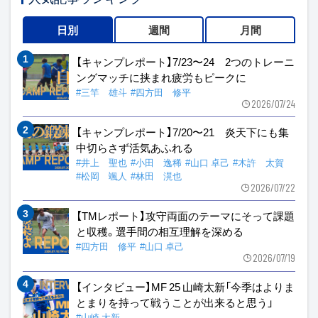
日別
週間
月間
【キャンプレポート】7/23〜24 2つのトレーニ
ングマッチに挟まれ疲労もピークに
#三竿 雄斗
#四方田 修平
2026/07/24
【キャンプレポート】7/20〜21 炎天下にも集
中切らさず活気あふれる
#井上 聖也
#小田 逸稀
#山口 卓己
#木許 太賀
#松岡 颯人
#林田 滉也
2026/07/22
【TMレポート】攻守両面のテーマにそって課題
と収穫。選手間の相互理解を深める
#四方田 修平
#山口 卓己
2026/07/19
【インタビュー】MF 25 山崎太新「今季はよりま
とまりを持って戦うことが出来ると思う」
#山崎 太新