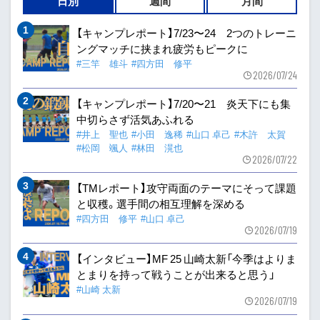
日別
週間
月間
【キャンプレポート】7/23〜24 2つのトレーニ
ングマッチに挟まれ疲労もピークに
#三竿 雄斗
#四方田 修平
2026/07/24
【キャンプレポート】7/20〜21 炎天下にも集
中切らさず活気あふれる
#井上 聖也
#小田 逸稀
#山口 卓己
#木許 太賀
#松岡 颯人
#林田 滉也
2026/07/22
【TMレポート】攻守両面のテーマにそって課題
と収穫。選手間の相互理解を深める
#四方田 修平
#山口 卓己
2026/07/19
【インタビュー】MF 25 山崎太新「今季はよりま
とまりを持って戦うことが出来ると思う」
#山崎 太新
2026/07/19