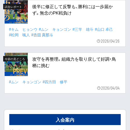
後半に修正して反撃も、勝利には一歩届か
試合レポート
ず。無念のPK戦負け
#キム ヒョンウ
#ムン キョンゴン
#三竿 雄斗
#山口 卓己
#松岡 颯人
#𠮷田 真那斗
2026/04/26
攻守を再整理。組織力を取り戻して好調・鳥
今節の見どころ
栖に挑む
#ムン キョンゴン
#四方田 修平
2026/04/04
入会案内