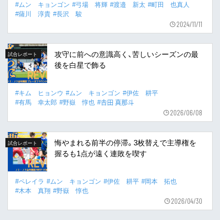
#ムン キョンゴン
#弓場 将輝
#渡邉 新太
#町田 也真人
#薩川 淳貴
#長沢 駿
2024/11/11
攻守に前への意識高く、苦しいシーズンの最
試合レポート
後を白星で飾る
#キム ヒョンウ
#ムン キョンゴン
#伊佐 耕平
#有馬 幸太郎
#野嶽 惇也
#𠮷田 真那斗
2026/06/08
悔やまれる前半の停滞。3枚替えで主導権を
試合レポート
握るも1点が遠く連敗を喫す
#ペレイラ
#ムン キョンゴン
#伊佐 耕平
#岡本 拓也
#木本 真翔
#野嶽 惇也
2026/04/30